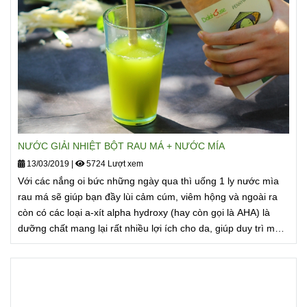
NƯỚC GIẢI NHIỆT BỘT RAU MÁ + NƯỚC MÍA
13/03/2019
|
5724 Lượt xem
Với các nắng oi bức những ngày qua thì uống 1 ly nước mìa
rau má sẽ giúp bạn đầy lùi cảm cúm, viêm hộng và ngoài ra
còn có các loại a-xít alpha hydroxy (hay còn gọi là AHA) là
dưỡng chất mang lại rất nhiều lợi ích cho da, giúp duy trì một
làn da khỏe đẹp. Chúng có công dụng ngăn ngừa mụn, làm
giảm các nốt mụn sưng tấy, ngăn ngừa lão hóa, dưỡng ẩm
cho da.