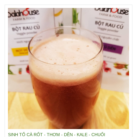
SINH TỐ BỘT CÀ RỐT - CỦ DỀN- CẦN TÂY - CHUỐI
18/02/2019
|
2930 Lượt xem
Sự kết hợp hoàn hảo giữa cà rốt và chuối giúp giảm vị hăng
của củ dền và cần tây. Giúp tạo vị thanh mát và thơm ngon.