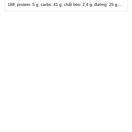
SINH TỐ KALE - THƠM ( DỨA)
26/11/2018
|
3392 Lượt xem
Sinh tố kale – thơm mềm, mịn và hương vị tinh tế là món đồ
uống hoàn hảo, không có cholesterol, giàu chất xơ, canxi (
31%), sắt ( 11%), vitamin C (257%) và vitamin A (143%), calo:
188, protein: 5 g, carbs: 41 g, chất béo: 2,4 g, đường: 25 g,
muối: 87 mg, chất xơ: 6g