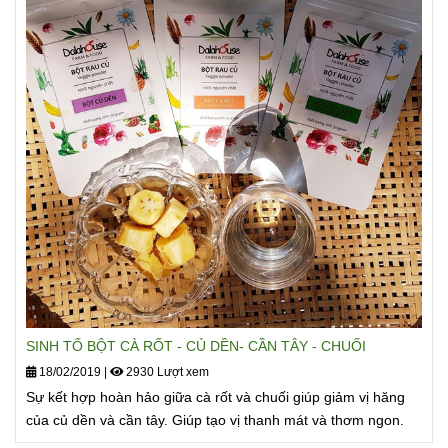
SINH TỐ BỘT RAU BÓ XÔI - TÁO - CHUỐI - HẠT CHIA
23/02/2019
|
3394 Lượt xem
Sự kết hợp hoàn hảo giữa vị thanh mát của táo, vị ngọt của
chuối giúp món sinh tốt bó xôi ngon, ngọt, chua nhẹ, tạo vị
thơm mát và cực kỳ ngon miệng. Phù hợp với tất cả các thành
viên trong gia đình bạn, nhất là trẻ nhỏ.