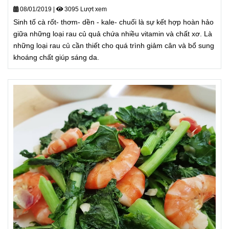
SINH TỐ CÀ RỐT - THƠM - DỀN - KALE - CHUỐI
08/01/2019
|
3095 Lượt xem
Sinh tố cà rốt- thơm- dền - kale- chuối là sự kết hợp hoàn hảo
giữa những loại rau củ quả chứa nhiều vitamin và chất xơ. Là
những loại rau củ cần thiết cho quá trình giảm cân và bổ sung
khoáng chất giúp sáng da.