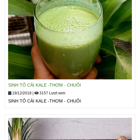
E... cùng các khoáng chất như mangan, đồng, canxi, kali, sắt,
magiê, axit béo omega - 3... nên cải xoăn được xem là một
liều thuốc chống lão hóa hữu hiệu.