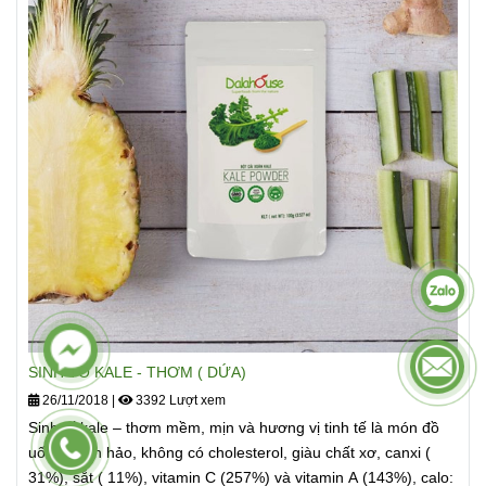
SINH TỐ CẢI KALE -THƠM - CHUỐI
19/12/2018
|
3157 Lượt xem
SINH TỐ CẢI KALE -THƠM - CHUỐI