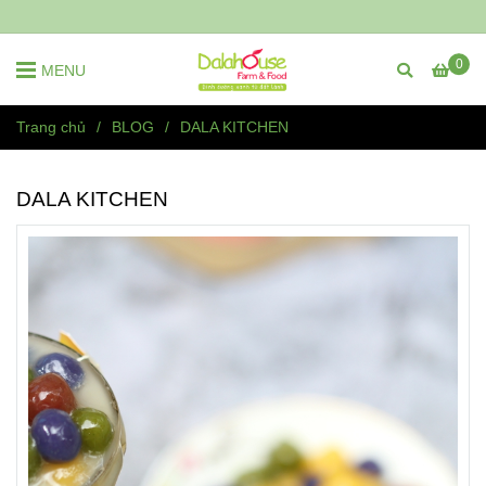
0
MENU
Trang chủ
/
BLOG
/
DALA KITCHEN
DALA KITCHEN