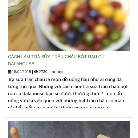
CÁCH LÀM TRÀ SỮA TRÂN CHÂU BỘT RAU CỦ
DALAHOUSE
15/04/2019
|
2730 Lượt xem
Trà sữa trân châu là món đồ uống hầu như ai cũng đã
từng thử qua. Nhưng với cách làm trà sữa trân châu bột
rau củ dalahouse bạn sẽ được thưởng thức 1 món đồ
uống vừa lạ vừa quen với những hạt trân châu có màu
sắc bắt mắt và cò mùi vị thơm ngon của rau củ.