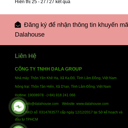
Hiển thị 25 - 27 / 27 kết quả
Đăng ký để nhận thông tin khuyến mã
Dalahouse
Liên Hệ
CÔNG TY TNHH DALA GROUP
Nhà máy: Thôn Yên Khê Hạ, Xã Ka Đô, Tỉnh Lâm Đồng,
Việt Nam
Nông trại: Thôn Tân Hiên, Xã D'ran, Tỉnh Lâm Đồng,
Việt Nam
Hotline:
19008978 - (+84) 918 241 066
Email: info@dalahouse.com
Website: www.dalahouse.com
Giấy CNKD số: 0314783577 cấp ngày 12/12/2017 tại Sở kế hoạch và
đầu tư TPHCM