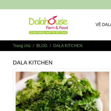
VỀ DA
Trang chủ
/
BLOG
/
DALA KITCHEN
DALA KITCHEN