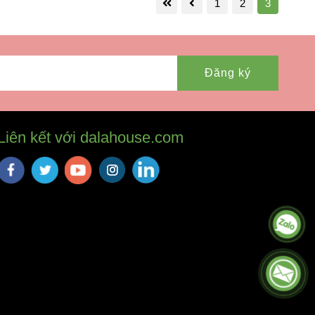
1
2
3
Đăng ký
Liên kết với dalahouse.com