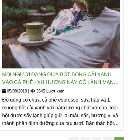
MỌI NGƯỜI ĐANG ĐƯA BỘT BÔNG CẢI XANH
VÀO CÀ PHÊ - XU HƯỚNG NÀY CÓ LÀNH MẠNH
KHÔNG?
05/08/2018
|
3545 Lượt xem
Đồ uống có chứa cà phê espresso, sữa hấp và 1
muỗng bột cải xanh với hàm lượng chất xơ cao, loại
bột được sấy lạnh giúp giữ lại màu sắc, hương vị và
thành phần dinh dưỡng của rau tươi. Bản thân bột
được làm từ bông cải xanh và không có chất phụ gia