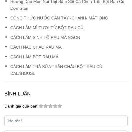
Hướng Dẫn Món Nui Thịt Bằm Sốt Cà Chua Trộn Bột Rau Củ
Đơn Giản
CÔNG THỨC NƯỚC CẦN TÂY -CHANH- MẬT ONG
CÁCH LÀM MÌ TƯƠI TỪ BỘT RAU CỦ
CÁCH LÀM SINH TỐ RAU MÁ NGON
CÁCH NẤU CHÁO RAU MÁ
CÁCH LÀM BỘT RAU MÁ
CÁCH LÀM TRÀ SỮA TRÂN CHÂU BỘT RAU CỦ
DALAHOUSE
BÌNH LUẬN
Đánh giá của bạn