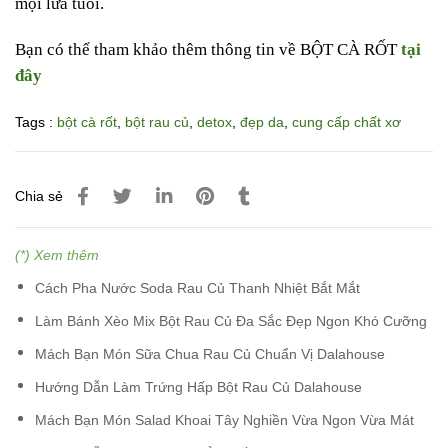
mọi lứa tuổi.
Bạn có thể tham khảo thêm thông tin về BỘT CÀ RỐT
tại
đây
Tags :
bột cà rốt
,
bột rau củ
,
detox
,
đẹp da
,
cung cấp chất xơ
Chia sẻ
(*) Xem thêm
Cách Pha Nước Soda Rau Củ Thanh Nhiệt Bắt Mắt
Làm Bánh Xèo Mix Bột Rau Củ Đa Sắc Đẹp Ngon Khó Cưỡng
Mách Bạn Món Sữa Chua Rau Củ Chuẩn Vị Dalahouse
Hướng Dẫn Làm Trứng Hấp Bột Rau Củ Dalahouse
Mách Bạn Món Salad Khoai Tây Nghiền Vừa Ngon Vừa Mát