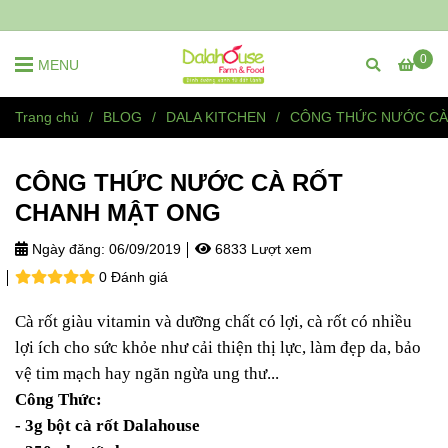
0
MENU
Trang chủ
/
BLOG
/
DALA KITCHEN
/
CÔNG THỨC NƯỚC CÀ
CÔNG THỨC NƯỚC CÀ RỐT
CHANH MẬT ONG
Ngày đăng:
06/09/2019
6833 Lượt xem
0 Đánh giá
Cà rốt giàu vitamin và dưỡng chất có lợi, cà rốt có nhiều
lợi ích cho sức khỏe như cải thiện thị lực, làm đẹp da, bảo
vệ tim mạch hay ngăn ngừa ung thư...
Công Thức:
- 3g bột cà rốt Dalahouse