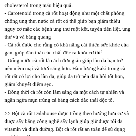
cholesterol trong máu hiệu quả.
- Carotenoid trong cà rốt hoạt động như một chất phòng
chống ung thư, nước cà rốt có thể giúp bạn giảm thiểu
nguy cơ mắc các bệnh ung thư ruột kết, tuyến tiền liệt, ung
thư vú và bàng quang
-
Cà rốt được cho rằng có khả năng cải thiện sức khỏe của
gan, giúp đào thải các chất độc ra khỏi cơ thể.
- Uống nước cà rốt là cách đơn giản giúp làn da bạn trở
nên mềm mại và tươi sáng hơn. Hàm lượng kaki trong cà
rốt rất có lợi cho làn da, giúp da trở nên đàn hồi tốt hơn,
giảm khuyết điểm sẹo.
- Đồng thời cà rốt còn làm sáng da một cách tự nhiên và
ngăn ngừa mụn trứng cá bằng cách đào thải độc tố.
>> Bột cà rốt Dalahouse được trồng theo hướng hữu cơ và
được sấy bằng công nghệ sấy lạnh giúp giữ được tối đa
vitamin và dinh dưỡng. Bột cà rốt rất an toàn để sử dụng