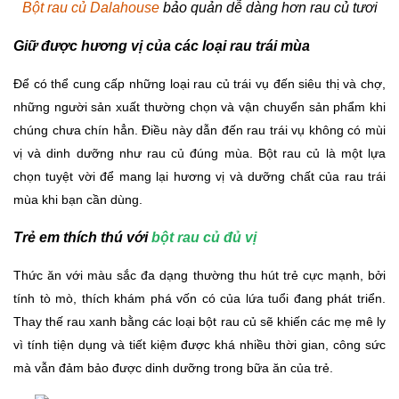
Bột rau củ Dalahouse
bảo quản dễ dàng hơn rau củ tươi
Giữ
được hương vị của các loại rau trái mùa
Để có thể cung cấp những loại rau củ trái vụ đến siêu thị và chợ,
những người sản xuất thường chọn và vận chuyển sản phẩm khi
chúng chưa chín hẳn. Điều này dẫn đến rau trái vụ không có mùi
vị và dinh dưỡng như rau củ đúng mùa. Bột rau củ là một lựa
chọn tuyệt vời để mang lại hương vị và dưỡng chất của rau trái
mùa khi bạn cần dùng.
Trẻ em thích thú với
bột rau củ đủ vị
Thức ăn với màu sắc đa dạng thường thu hút trẻ cực mạnh, bởi
tính tò mò, thích khám phá vốn có của lứa tuổi đang phát triển.
Thay thế rau xanh bằng các loại bột rau củ sẽ khiến các mẹ mê ly
vì tính tiện dụng và tiết kiệm được khá nhiều thời gian, công sức
mà vẫn đảm bảo được dinh dưỡng trong bữa ăn của trẻ.