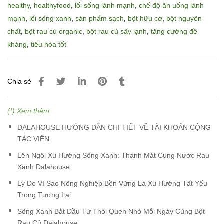
healthy
,
healthyfood
,
lối sống lành mạnh
,
chế độ ăn uống lành
mạnh
,
lối sống xanh
,
sản phẩm sạch
,
bột hữu cơ
,
bột nguyên
chất
,
bột rau củ organic
,
bột rau củ sấy lạnh
,
tăng cường đề
kháng
,
tiêu hóa tốt
Chia sẻ
(*) Xem thêm
DALAHOUSE HƯỚNG DẪN CHI TIẾT VỀ TÀI KHOẢN CỘNG
TÁC VIÊN
Lên Ngôi Xu Hướng Sống Xanh: Thanh Mát Cùng Nước Rau
Xanh Dalahouse
Lý Do Vì Sao Nông Nghiệp Bền Vững Là Xu Hướng Tất Yếu
Trong Tương Lai
Sống Xanh Bắt Đầu Từ Thói Quen Nhỏ Mỗi Ngày Cùng Bột
Rau Củ Dalahouse