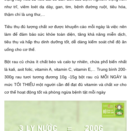
như trĩ, viêm loét dạ dày, gan, tim, bệnh đường ruột, tiêu hóa,
thậm chí là ung thư,...
Tiêu thụ đủ lượng chất xơ được khuyến cáo mỗi ngày là việc nên
làm để đảm bảo sức khỏe toàn diện, tăng khả năng miễn dịch,
tiêu thụ và hấp thu dinh dưỡng tốt, dễ dàng kiểm soát chế độ ăn
uống cho cơ thể.
Bột rau củ chứa ít chất béo và calo tự nhiên, chứa phổ biến nhất
là kali, axit folic, vitamin A, vitamin C, vitamin E,...
Trung bình 200-
300g rau tươi tương đương 10g -15g bột rau củ MỖI NGÀY là
mức TỐI THIỂU một người cần để đạt đủ vitamin và chất xơ cho
cơ thể hoạt động tốt và phòng ngừa bệnh tật mỗi ngày