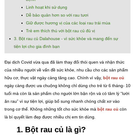
Linh hoạt khi sử dụng
Dễ bảo quản hơn so với rau tươi
Giữ được hương vị của các loại rau trái mùa
Trẻ em thích thú với bột rau củ đủ vị
3. Bột rau củ Dalahouse - vì sức khỏe và mang đến sự
tiện lợi cho gia đình bạn
Đại dịch Covid vừa qua đã làm thay đổi thói quen và nhận thức
của nhiều người về vấn đề sức khỏe, nhu cầu cho các sản phẩm
hữu cơ, thực vật ngày càng tăng cao. Chính vì vậy,
bột rau củ
ngày càng được ưa chuộng không chỉ dùng cho trẻ từ 6 tháng- 10
tuổi mà còn là sản phẩm cho người lớn bận rộn và có tâm lý “lười
ăn rau” vì sự tiện lợi, giúp bổ sung nhanh chóng chất xơ vào
trong cơ thể. Không những tốt cho sức khỏe mà
bột rau củ
còn
là bí quyết làm đẹp được nhiều chị em tin dùng.
1. Bột rau củ là gì?