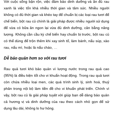
Với cuộc sống bận rộn, việc đảm bảo dinh dưỡng và ăn đủ rau
xanh là việc tốn khá nhiều thời gian và tâm sức. Nhiều người
không có đủ thời gian và khéo tay để chuẩn bị các loại rau tươi để
chế biến, bột rau củ chính là giải pháp được nhiều người sử dụng
để vừa có bữa ăn ngon lại vừa đủ dinh dưỡng, cân bằng năng
lượng. Không cần cầu kỳ chế biến hay chuẩn bị trước, bột rau củ
có thể dùng để trộn thêm khi xay sinh tố, làm bánh, nấu súp, xào
rau, nấu mì, hoặc là nấu cháo, …
Dễ bảo quản hơn so với rau tươi
Rau quả tươi khó bảo quản vì lượng nước trong rau quả cao
(95%) là điều kiện tốt cho vi khuẩn hoạt động. Trong rau quả tươi
còn chứa nhiều loại men, các quá trình sinh lý, sinh hoá, thuỷ
phân trong nội bộ làm tiền đề cho vi khuẩn phát triển. Chính vì
vậy, bột rau củ là giải pháp tuyệt vời giúp bạn dễ dàng bảo quản
cả hương vị và dinh dưỡng của rau theo cách nhỏ gọn để sử
dụng lâu dài, không lo hư hỏng.