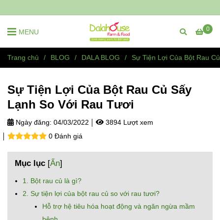
0
MENU
Trang chủ
/
BLOG
/
DALA BLOG
/
Sự Tiện Lợi Của Bột Rau C
Sự Tiện Lợi Của Bột Rau Củ Sấy
Lạnh So Với Rau Tươi
Ngày đăng:
04/03/2022
3894 Lượt xem
0 Đánh giá
Mục lục
[
Ẩn
]
1. Bột rau củ là gì?
2. Sự tiện lợi của bột rau củ so với rau tươi?
Hỗ trợ hệ tiêu hóa hoạt động và ngăn ngừa mầm
bệnh