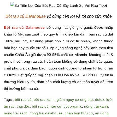
Bột rau củ Dalahouse
vô cùng tiện lợi và tốt cho sức khỏe
Bột rau củ Dalahouse
sử dụng hạt giống organic được nhập
khẩu từ Mỹ, sản xuất theo quy trình khép kín đảm bảo rau củ đạt
100% hữu cơ, sử dụng phân bón hữu cơ tự nhiên, không thuốc
hóa học hay thuốc trừ sâu. Áp dụng công nghệ sấy lạnh theo tiêu
chuẩn Châu Âu giữ được 90-95% chất xơ, vitamin, khoáng chất &
protein có trong rau củ. Hoàn toàn không sử dụng chất bảo quản,
chất phụ gia và đảm bảo nguồn dinh dưỡng tự nhiên từ trong rau
củ tươi. Đạt giấy chứng nhận FDA Hoa Kỳ và ISO 22000, tự tin là
thương hiệu uy tín, đảm bảo chất lượng và an toàn tuyệt đối trên
thị trường bột rau củ.
Tags :
bột rau củ
,
bột rau xanh
,
giảm nguy cơ ung thư
,
detox
,
lười
ăn rau
,
thải độc
,
bột rau củ hữu cơ
,
bột organic
,
nông trại xanh
,
nông trại sạch
,
nông trại dalahouse
,
phân bón hữu cơ
,
ăn uống