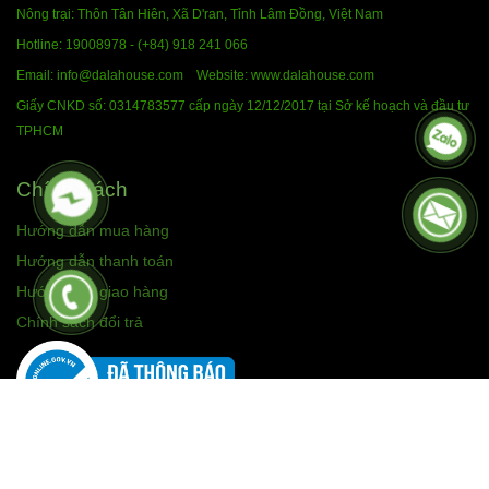
Nông trại: Thôn Tân Hiên, Xã D'ran, Tỉnh Lâm Đồng,
Việt Nam
Hotline:
19008978 - (+84) 918 241 066
Email: info@dalahouse.com
Website: www.dalahouse.com
Giấy CNKD số: 0314783577 cấp ngày 12/12/2017 tại Sở kế hoạch và đầu tư
TPHCM
Chính Sách
Hướng dẫn mua hàng
Hướng dẫn thanh toán
Hướng dẫn giao hàng
Chính sách đổi trả
Liên kết với dalahouse.com