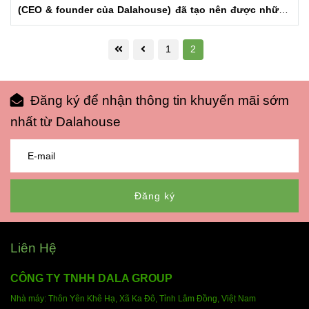
(CEO & founder của Dalahouse) đã tạo nên được những
sản phẩm bột rau củ sấy lạnh nguyên chất, đưa nông
sản Đà Lạt đi xa hơn.
1
2
Đăng ký để nhận thông tin khuyến mãi sớm
nhất từ Dalahouse
Đăng ký
Liên Hệ
CÔNG TY TNHH DALA GROUP
Nhà máy: Thôn Yên Khê Hạ, Xã Ka Đô, Tỉnh Lâm Đồng,
Việt Nam