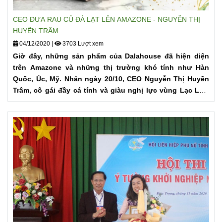
CEO ĐƯA RAU CỦ ĐÀ LẠT LÊN AMAZONE - NGUYỄN THỊ
HUYỀN TRÂM
04/12/2020
|
3703 Lượt xem
Giờ đây, những sản phẩm của Dalahouse đã hiện diện
trên Amazone và những thị trường khó tính như Hàn
Quốc, Úc, Mỹ. Nhân ngày 20/10, CEO Nguyễn Thị Huyền
Trâm, cô gái đầy cá tính và giàu nghị lực vùng Lạc Lâm
đã dành cho chúng tôi một cuộc trò chuyện thú vị về
khởi nghiệp và nông sản sạch.