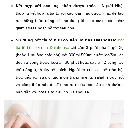
Kết hợp với các loại thảo dược khác:
Người Nhật
thường kết hợp lá tía tô với các loại thảo dược khác để tạo
ra những thức uống có tác dụng tốt cho sức khỏe, như
giảm stress hoặc hỗ trợ tiêu hóa.
Sử dụng bột tía tô hữu cơ tiện lợi nhà Dalahouse:
Bột
tía tô tiện lợi nhà Dalahouse
chỉ cần 3 phút pha 1 gói 3g
(hoặc 1 muỗng cafe bột) với 300ml-500ml nước lọc/ấm, lắc
đều và uống trước bữa ăn 30 phút hoặc sau ăn 2 tiếng. Có
thể uống lạnh tùy sở thích. Ngoài ra còn có thể trộn bột
trực tiếp với sữa chua, món tráng miệng, salad, nước sốt
và công thức nấu ăn để tạo ra nhiều món ăn dinh dưỡng
hấp dẫn với bột tía tô hữu cơ Dalahouse.