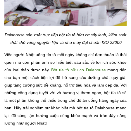
Dalahouse sản xuất trực tiếp bột tía tô hữu cơ sấy lạnh, kiểm soát
chặt chẽ vùng nguyên liệu và nhà máy đạt chuẩn ISO 22000
Việc người Nhật uống tía tô mỗi ngày không chỉ đơn thuần là thói
quen mà còn phản ánh sự hiểu biết sâu sắc về lợi ích sức khỏe
của loại thảo dược này.
Bột tía tô hữu cơ Dalahouse
mang đến
cho bạn một cách tiện lợi để bổ sung các dưỡng chất quý giá,
giúp tăng cường sức đề kháng, hỗ trợ tiêu hóa và làm đẹp da. Với
những công dụng tuyệt vời và hương vị thơm ngon, bột tía tô sẽ
là một phần không thể thiếu trong chế độ ăn uống hàng ngày của
bạn. Hãy trải nghiệm sự khác biệt mà bột tía tô Dalahouse mang
lại, để cùng tận hưởng cuộc sống khỏe mạnh và tràn đầy năng
lượng như người Nhật!