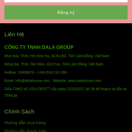
Đăng ký
Liên Hệ
CÔNG TY TNHH DALA GROUP
Nhà máy: Thôn Yên Khê Hạ, Xã Ka Đô, Tỉnh Lâm Đồng,
Việt Nam
Nông trại: Thôn Tân Hiên, Xã D'ran, Tỉnh Lâm Đồng,
Việt Nam
Hotline:
19008978 - (+84) 918 241 066
Email: info@dalahouse.com
Website: www.dalahouse.com
Giấy CNKD số: 0314783577 cấp ngày 12/12/2017 tại Sở kế hoạch và đầu tư
TPHCM
Chính Sách
Hướng dẫn mua hàng
Hướng dẫn thanh toán