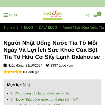
0
MENU
Trang chủ
/
BLOG
/
DALA BLOG
/
Người Nhật Uống Nước Tía 
Người Nhật Uống Nước Tía Tô Mỗi
Ngày Và Lợi Ích Sức Khoẻ Của Bột
Tía Tô Hữu Cơ Sấy Lạnh Dalahouse
Ngày đăng:
21/10/2024
1337 Lượt xem
0 Đánh giá
Mục lục
[
Ẩn
]
1. Công dụng của lá tía tô với sức khỏe
2. Người Nhật uống nước tía tô như thế nào?