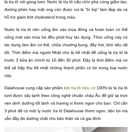
lá tía tô với gừng tươi. Nước lá tía tô nấu chín pha cùng giấm táo,
đường phèn hay mật ong còn được coi là "bí kíp" làm đẹp da và
hỗ trợ giảm bớt cholesterol trong máu.
Nước lá tía tô nên uống ấm vào mùa đông và hoàn toàn có thể
uống mát vào mùa hè đều phát huy tác dụng. Thức uống này có
tác dụng làm ấm cơ thể, chữa chướng bụng, đầy hơi, khó tiêu rất
tốt. Thời điểm mà người Nhật cho là tốt nhất để uống lá tía tô là
trước 3 bữa ăn chính từ 10 đến 30 phút. Đây là thời điểm mà cơ
thể sẽ hấp thụ tốt nhất những thành phần có lợi trong loại nước
này.
Dalahouse cung cấp sản phẩm
bột tía tô hữu cơ
100% từ lá tía tô
tươi được sấy lạnh theo công nghệ chuẩn châu Âu để giữ lại trọn
vẹn dinh dưỡng tốt lành và hương vị thơm ngon cho bạn. Chỉ cần
3 phút để có một ly nước tía tô Dalahouse thơm ngon, tiện lợi mà
vẫn đầy đủ dưỡng chất cho bản thân và cả gia đình.