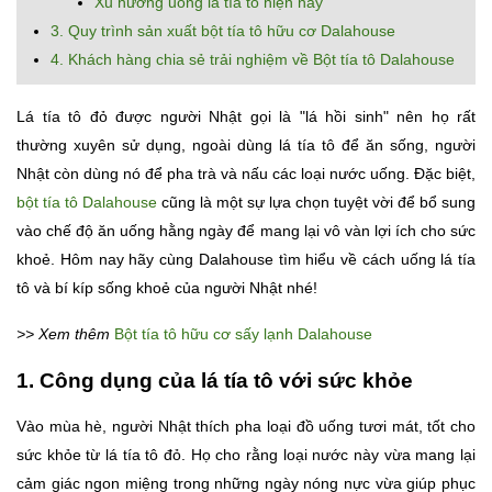
Xu hướng uống lá tía tô hiện nay
3. Quy trình sản xuất bột tía tô hữu cơ Dalahouse
4. Khách hàng chia sẻ trải nghiệm về Bột tía tô Dalahouse
Lá tía tô đỏ được người Nhật gọi là "lá hồi sinh" nên họ rất
thường xuyên sử dụng, ngoài dùng lá tía tô để ăn sống, người
Nhật còn dùng nó để pha trà và nấu các loại nước uống. Đặc biệt,
bột tía tô Dalahouse
cũng là một sự lựa chọn tuyệt vời để bổ sung
vào chế độ ăn uống hằng ngày để mang lại vô vàn lợi ích cho sức
khoẻ. Hôm nay hãy cùng Dalahouse tìm hiểu về cách uống lá tía
tô và bí kíp sống khoẻ của người Nhật nhé!
>> Xem thêm
Bột tía tô hữu cơ sấy lạnh Dalahouse
1. Công dụng của lá tía tô với sức khỏe
Vào mùa hè, người Nhật thích pha loại đồ uống tươi mát, tốt cho
sức khỏe từ lá tía tô đỏ. Họ cho rằng loại nước này vừa mang lại
cảm giác ngon miệng trong những ngày nóng nực vừa giúp phục