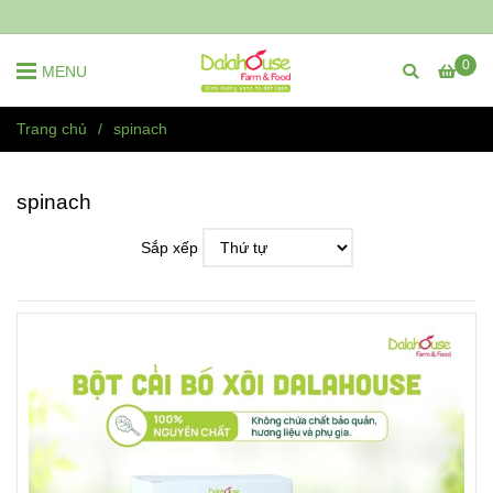
0
MENU
Trang chủ
/
spinach
spinach
Sắp xếp