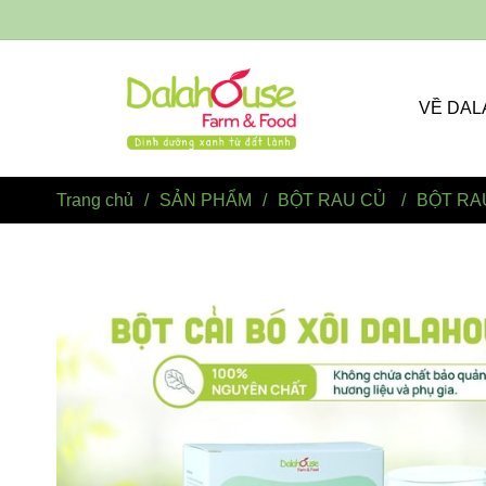
VỀ DA
Trang chủ
/
SẢN PHẨM
/
BỘT RAU CỦ
/
BỘT RAU