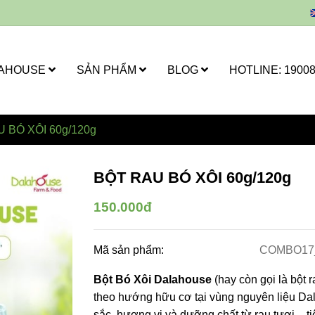
LAHOUSE
SẢN PHẨM
BLOG
HOTLINE: 1900
 BÓ XÔI 60g/120g
BỘT RAU BÓ XÔI 60g/120g
150.000đ
Mã sản phẩm:
COMBO17
Bột Bó Xôi Dalahouse
(hay còn gọi là bột 
theo hướng hữu cơ tại vùng nguyên liệu D
sắc, hương vị và dưỡng chất từ rau tươi – t