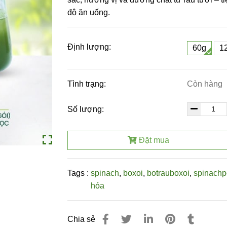
độ ăn uống.
Định lượng:
60g
1
Tình trạng:
Còn hàng
Số lượng:
Đặt mua
Tags :
spinach
,
boxoi
,
botrauboxoi
,
spinach
hóa
Chia sẻ