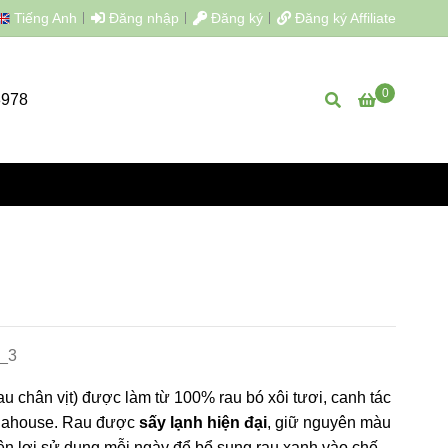
Tiếng Anh
Đăng nhập
Đăng ký
Đăng ký Affiliate
0
8978
_3
rau chân vịt) được làm từ 100% rau bó xôi tươi, canh tác
alahouse. Rau được
sấy lạnh hiện đại
, giữ nguyên màu
iện lợi sử dụng mỗi ngày để bổ sung rau xanh vào chế