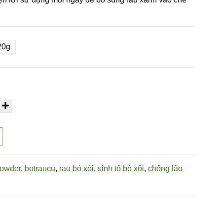
20g
powder
,
botraucu
,
rau bó xôi
,
sinh tố bó xôi
,
chống lão