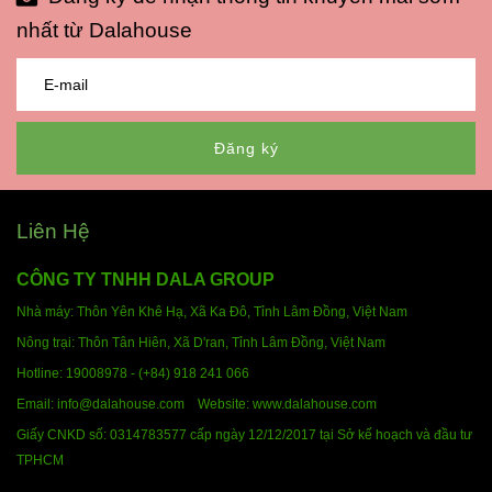
nhất từ Dalahouse
Đăng ký
Liên Hệ
CÔNG TY TNHH DALA GROUP
Nhà máy: Thôn Yên Khê Hạ, Xã Ka Đô, Tỉnh Lâm Đồng,
Việt Nam
Nông trại: Thôn Tân Hiên, Xã D'ran, Tỉnh Lâm Đồng,
Việt Nam
Hotline:
19008978 - (+84) 918 241 066
Email: info@dalahouse.com
Website: www.dalahouse.com
Giấy CNKD số: 0314783577 cấp ngày 12/12/2017 tại Sở kế hoạch và đầu tư
TPHCM