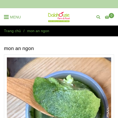
0
MENU
Trang chủ
/
mon an ngon
mon an ngon