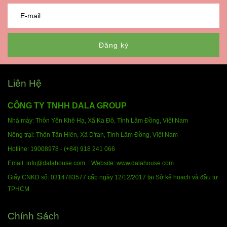
Đăng ký
Liên Hệ
CÔNG TY TNHH DALA GROUP
Nhà máy: Thôn Yên Khê Hạ, Xã Ka Đô, Tỉnh Lâm Đồng,
Việt Nam
Nông trại: Thôn Tân Hiên, Xã D'ran, Tỉnh Lâm Đồng,
Việt Nam
Hotline:
19008978 - (+84) 918 241 066
Email: info@dalahouse.com
Website: www.dalahouse.com
Giấy CNKD số: 0314783577 cấp ngày 12/12/2017 tại Sở kế hoạch và đầu tư
TPHCM
Chính Sách