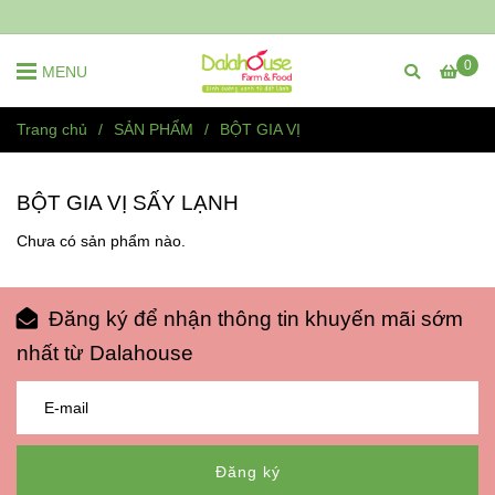
0
MENU
Trang chủ
/
SẢN PHẨM
/
BỘT GIA VỊ
BỘT GIA VỊ SẤY LẠNH
Chưa có sản phẩm nào.
Đăng ký để nhận thông tin khuyến mãi sớm
nhất từ Dalahouse
Đăng ký